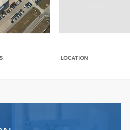
detail view
S
LOCATION